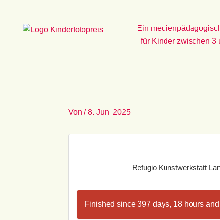
Zum
Inhalt
Ein medienpädagogisch
springen
für Kinder zwischen 3
Von
/
8. Juni 2025
Refugio Kunstwerkstatt Land
Finished since 397 days, 18 hours and