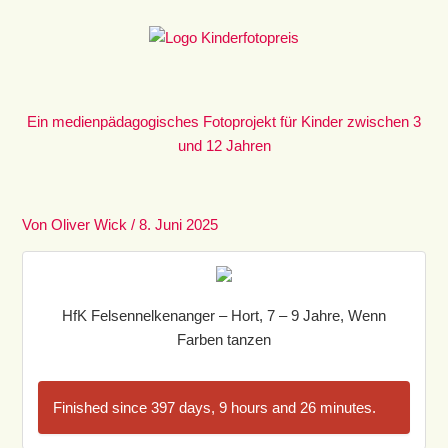
Zum
Inhalt
springen
Ein medienpädagogisches Fotoprojekt für Kinder zwischen 3
und 12 Jahren
Von
Oliver Wick
/
8. Juni 2025
HfK Felsennelkenanger – Hort, 7 – 9 Jahre, Wenn
Farben tanzen
Finished since 397 days, 9 hours and 26 minutes.