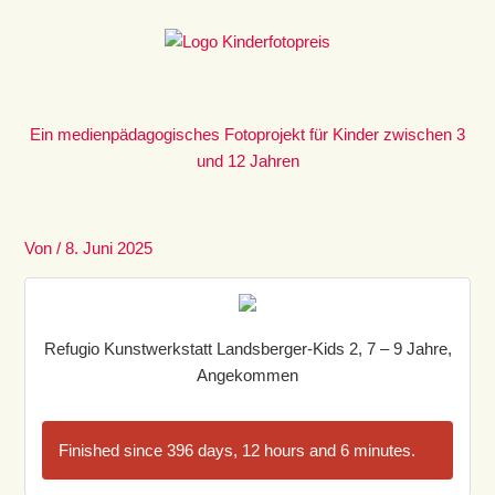
Zum
Inhalt
springen
Ein medienpädagogisches Fotoprojekt für Kinder zwischen 3
und 12 Jahren
Von
/
8. Juni 2025
Refugio Kunstwerkstatt Landsberger-Kids 2, 7 – 9 Jahre,
Angekommen
Finished since 396 days, 12 hours and 6 minutes.