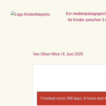
Zum
Inhalt
Ein medienpädagogisch
springen
für Kinder zwischen 3
Von
Oliver Wick
/
8. Juni 2025
Finished since 399 days, 8 hours and 