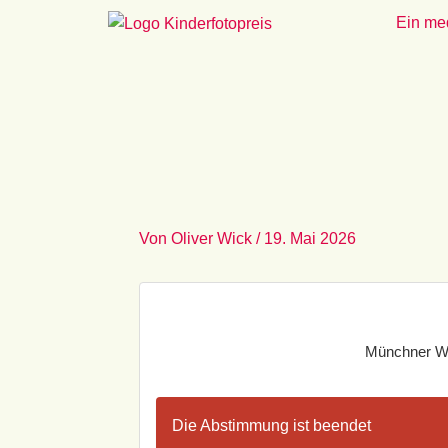
Zum
Ein me
Inhalt
springen
Von
Oliver Wick
/
19. Mai 2026
Münchner Wai
Die Abstimmung ist beendet