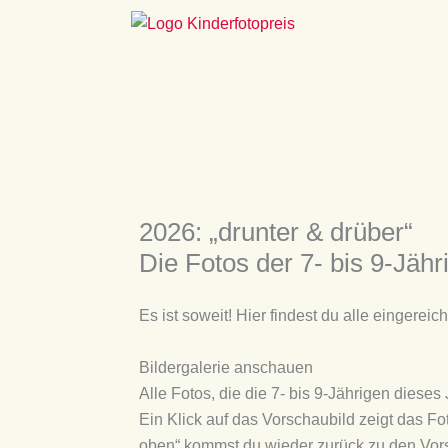
Zum
Inhalt
springen
2026: „drunter & drüber“
Die Fotos der 7- bis 9-Jähr
Es ist soweit! Hier findest du alle eingereic
Bildergalerie anschauen
Alle Fotos, die die 7- bis 9-Jährigen diese
Ein Klick auf das Vorschaubild zeigt das Fo
oben“ kommst du wieder zurück zu den Vor