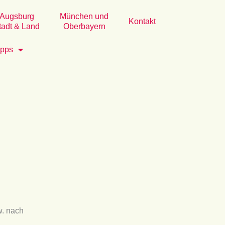
Augsburg
München und
Kontakt
tadt & Land
Oberbayern
ipps
w. nach