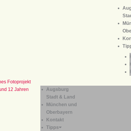
Aug
Sta
Mün
Obe
Kon
Tip
es Fotoprojekt
 und 12 Jahren
Augsburg
Stadt & Land
München und
Oberbayern
Kontakt
Tipps