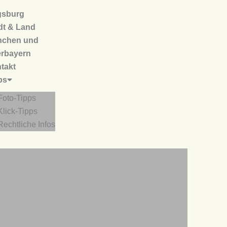
sburg
dt & Land
chen und
rbayern
takt
ps
Foto-Tipps
Klick-Tipps
Rechtliche Infos