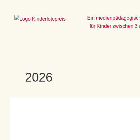
Zum
Inhalt
Ein medienpädagogisch
springen
für Kinder zwischen 3
2026
Thema
und