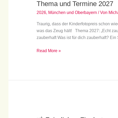
Thema und Termine 2027
Termine
2027
2026
,
München und Oberbayern
/ Von
Mich
Traurig, dass der Kinderfotopreis schon wie
was das Zeug hält! Thema 2027: „Echt zau
zauberhaft Was ist für dich zauberhaft? Ei
Read More »
📸
Feierliches