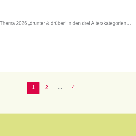
um Thema 2026 „drunter & drüber“ in den drei Alterskategorien…
1
2
…
4