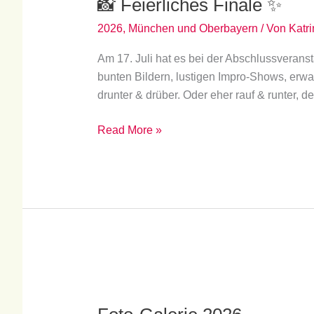
📸 Feierliches Finale ✨
Finale
✨
2026
,
München und Oberbayern
/ Von
Katri
Am 17. Juli hat es bei der Abschlussveranst
bunten Bildern, lustigen Impro-Shows, er
drunter & drüber. Oder eher rauf & runter, 
Read More »
Foto-
Galerie
2026