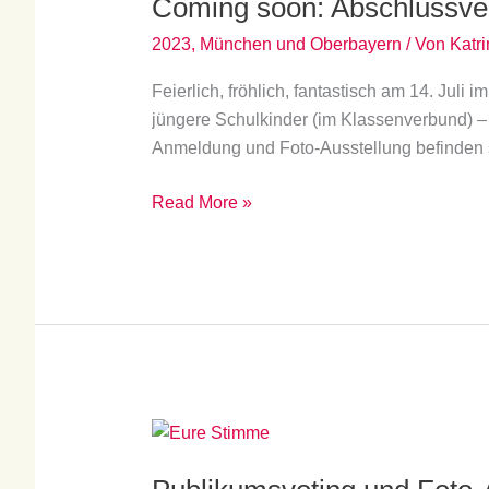
Coming soon: Abschlussve
Abschlussveranstaltung
2023
2023
,
München und Oberbayern
/ Von
Katri
Feierlich, fröhlich, fantastisch am 14. Jul
jüngere Schulkinder (im Klassenverbund) – v
Anmeldung und Foto-Ausstellung befinden s
Read More »
Publikumsvoting
und
Foto-