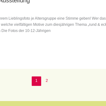
Ausstellung
hrem Lieblingsfoto je Altersgruppe eine Stimme geben! Wer das 
welche vielfältigen Motive zum diesjährigen Thema „rund & eck
en Die Fotos der 10-12-Jährigen
1
2