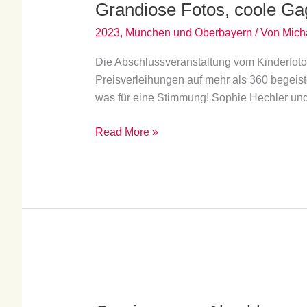
Grandiose Fotos, coole Ga
coole
Gags
2023
,
München und Oberbayern
/ Von
Mich
und
Die Abschlussveranstaltung vom Kinderfotop
eine
Preisverleihungen auf mehr als 360 begeis
mitreissende
was für eine Stimmung! Sophie Hechler und 
Stimmung
Read More »
Coming
soon: