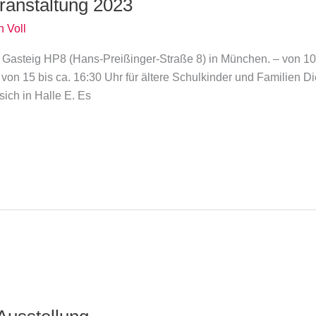
ranstaltung 2023
n Voll
i im Gasteig HP8 (Hans-Preißinger-Straße 8) in München. – von 10
on 15 bis ca. 16:30 Uhr für ältere Schulkinder und Familien Die 
ich in Halle E. Es