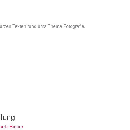
kurzen Texten rund ums Thema Fotografie.
ilung
aela Binner