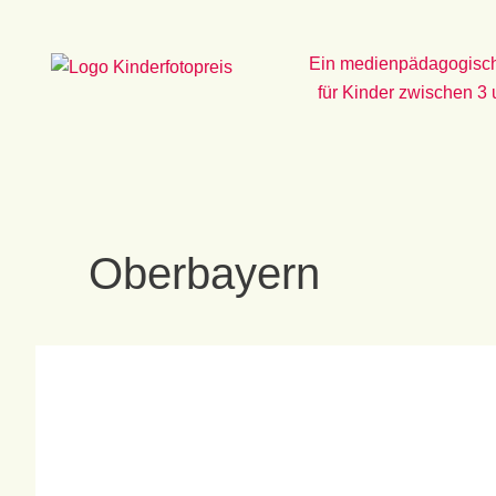
Zum
Inhalt
Ein medienpädagogisch
springen
für Kinder zwischen 3
Oberbayern
BildErfolge