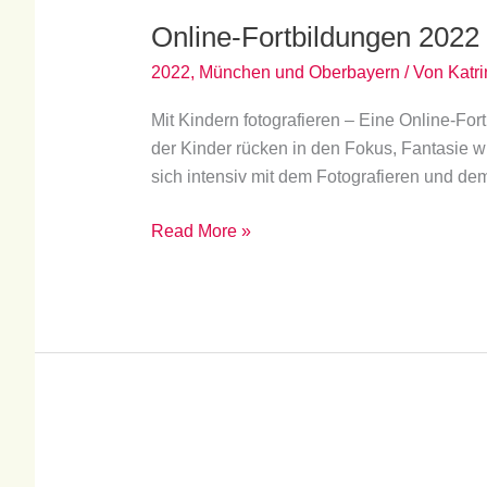
Fortbildungen
Online-Fortbildungen 2022
2022
2022
,
München und Oberbayern
/ Von
Katri
Mit Kindern fotografieren – Eine Online-For
der Kinder rücken in den Fokus, Fantasie wi
sich intensiv mit dem Fotografieren und d
Read More »
So
kannst