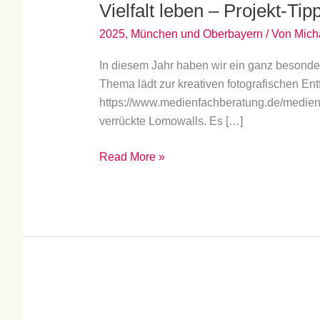
Vielfalt leben – Projekt-T
–
Projekt-
2025
,
München und Oberbayern
/ Von
Mich
Tipps
zum
In diesem Jahr haben wir ein ganz besondere
diesjährigen
Thema lädt zur kreativen fotografischen Entfa
Thema
https://www.medienfachberatung.de/medienw
„kunterbunt“
verrückte Lomowalls. Es […]
Read More »
Online-