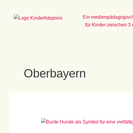
Zum
Inhalt
Ein medienpädagogisch
springen
für Kinder zwischen 3
Oberbayern
Vielfalt
leben