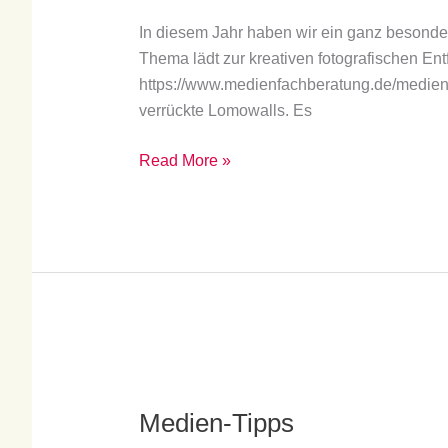
Tipps
zum
In diesem Jahr haben wir ein ganz besondere
diesjährigen
Thema lädt zur kreativen fotografischen Entfa
Thema
https://www.medienfachberatung.de/medienw
„kunterbunt“
verrückte Lomowalls. Es
Read More »
Medien-
Tipps
Medien-Tipps