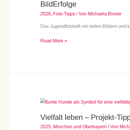
BildErfolge
2026
,
Foto-Tipps
/ Von
Michaela Binner
Das Jugendfotoheft mit vielen Bildern und 
Read More »
Vielfalt
leben
Vielfalt leben – Projekt-T
–
Projekt-
2025
,
München und Oberbayern
/ Von
Mich