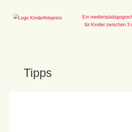
Zum
Inhalt
Ein medienpädagogisch
springen
für Kinder zwischen 3
Tipps
BildErfolge